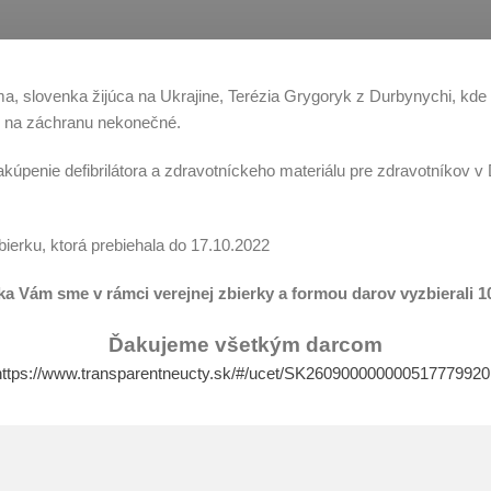
slovenka žijúca na Ukrajine, Terézia Grygoryk z Durbynychi, kde žije
ie na záchranu nekonečné.
úpenie defibrilátora a zdravotníckeho materiálu pre zdravotníkov v D
ierku, ktorá prebiehala do 17.10.2022
ka Vám sme v rámci verejnej zbierky a formou darov vyzbierali 10
Ďakujeme všetkým darcom
https://www.transparentneucty.sk/#/ucet/SK260900000000517779920