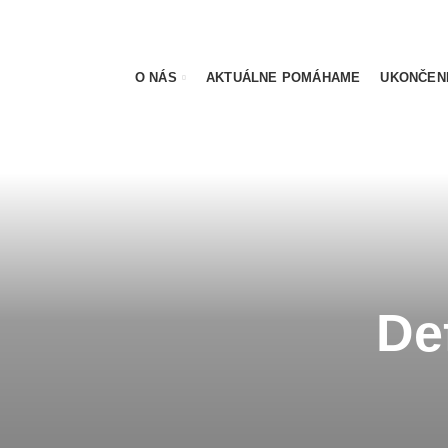
O NÁS
AKTUÁLNE POMÁHAME
UKONČEN
Def