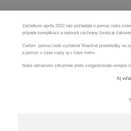
Začiatkom apríla 2022 nás požiadala o pomoc naša známa, 
prípade komplikácií a nutnosti záchrany života je čakan
Cieľom pomoci bolo vyzbierať finančné prostriedky na zak
a pomoc v čase vojny aj v čase mieru
Naše občianske združenie preto zorganizovalo verejnú zb
Aj vďa