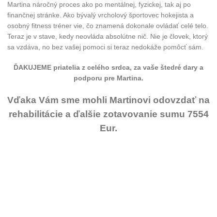
Martina náročný proces ako po mentálnej, fyzickej, tak aj po
finančnej stránke. Ako bývalý vrcholový športovec hokejista a
osobný fitness tréner vie, čo znamená dokonale ovládať celé telo.
Teraz je v stave, kedy neovláda absolútne nič. Nie je človek, ktorý
sa vzdáva, no bez vašej pomoci si teraz nedokáže pomôcť sám.
ĎAKUJEME priatelia z celého srdca, za vaše štedré dary a
podporu pre Martina.
Vďaka Vám sme mohli Martinovi odovzdať na
rehabilitácie
a ďalšie zotavovanie sumu 7554
Eur.