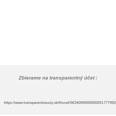
Zbierame na transparentný účet :
https://www.transparentneucty.sk/#/ucet/SK2609000000005177799