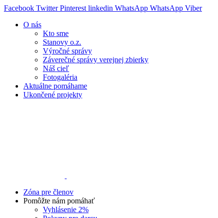
Facebook
Twitter
Pinterest
linkedin
WhatsApp
WhatsApp
Viber
O nás
Kto sme
Stanovy o.z.
Výročné správy
Záverečné správy verejnej zbierky
Náš cieľ
Fotogaléria
Aktuálne pomáhame
Ukončené projekty
Zóna pre členov
Pomôžte nám pomáhať
Vyhlásenie 2%