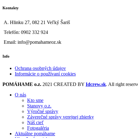
Kontakty
A. Hlinku 27, 082 21 Veľký Šariš
Telefón: 0902 332 924
Email: info@pomahameoz.sk
Info
Ochrana osobných údajov
Informácie o používaní cookies
POMÁHAME o.z.
2021 CREATED BY
Idcrew.sk
. All right reserv
O nás
Kto sme
Stanovy o.z.
Výročné správy
Záverečné správy verejnej zbierky
Náš cieľ
Fotogaléria
Aktuálne pomáhame