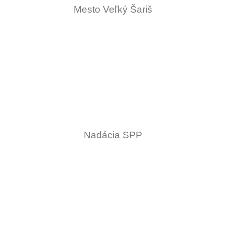
Mesto Veľký Šariš
Nadácia SPP
NÁŠ CIEĽ
Sme združenie, ktoré vzniklo z potreby všestranne pomáhať
telesne, mentálne a ťažko zdravotne postihnutým klientom.