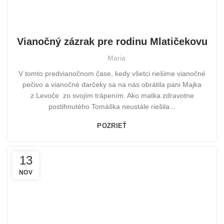
POMOHLI SME
Vianočný zázrak pre rodinu Mlatičekovu
Maria
V tomto predvianočnom čase, kedy všetci riešime vianočné
pečivo a vianočné darčeky sa na nás obrátila pani Majka
z Levoče zo svojím trápením. Ako matka zdravotne
postihnutého Tomáška neustále riešila...
POZRIEŤ
13
NOV