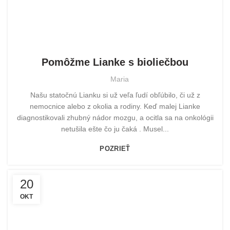
POMOHLI SME
Pomôžme Lianke s bioliečbou
Maria
Našu statočnú Lianku si už veľa ľudí obľúbilo, či už z
nemocnice alebo z okolia a rodiny. Keď malej Lianke
diagnostikovali zhubný nádor mozgu, a ocitla sa na onkológii
netušila ešte čo ju čaká . Musel...
POZRIEŤ
20
OKT