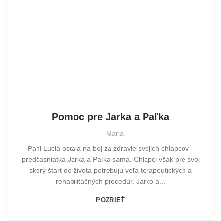
POMOHLI SME
Pomoc pre Jarka a Paľka
Maria
Pani Lucia ostala na boj za zdravie svojich chlapcov -
predčasniatka Jarka a Paľka sama. Chlapci však pre svoj
skorý štart do života potrebujú veľa terapeutických a
rehabilitačných procedúr. Jarko a...
POZRIEŤ