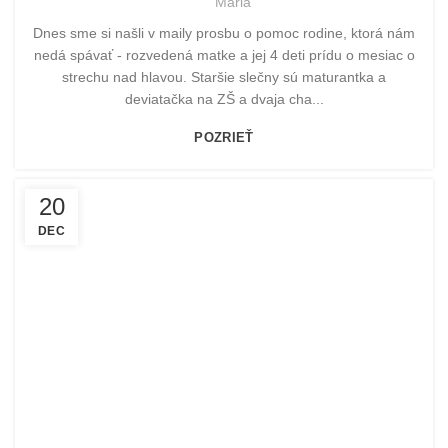
Maria
Dnes sme si našli v maily prosbu o pomoc rodine, ktorá nám
nedá spávať - rozvedená matke a jej 4 deti prídu o mesiac o
strechu nad hlavou. Staršie slečny sú maturantka a
deviatačka na ZŠ a dvaja cha...
POZRIEŤ
20
DEC