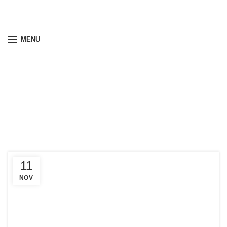
MENU
Príspevky
HOME
PRÍSPEVKY
11
NOV