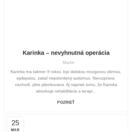
POMOHLI SME
Karinka – nevyhnutná operácia
Martin
Karinka ma takmer 9 rokov, trpí detskou mozgovou obrnou,
epilepsiou, zatiaľ nepotvrdený autizmus. Nerozpráva,
nechodí, plne plienkovana. Aj napriek tomu, že Karinka
absolvuje rehabilitácie a terapi...
POZRIEŤ
25
MAR