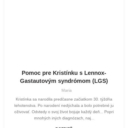
POMOHLI SME
Pomoc pre Kristínku s Lennox-
Gastautovým syndrómom (LGS)
Maria
Kristínka sa narodila predčasne začiatkom 30. týždňa
tehotenstva. Po narodení nedýchala a bolo potrebné ju
oživovať. Odvtedy o svoj život bojuje každý deň... Popri
mnohých iných diagnózach, naj...