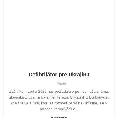
POMOHLI SME
Defibrilátor pre Ukrajinu
Maria
Začiatkom apríla 2022 nás požiadala o pomoc naša známa,
slovenka žijúca na Ukrajine, Terézia Grygoryk z Durbynychi,
kde žije veľa ľudí, ktorí sa rozhodli ostať na Ukrajine, ale v
prípade komplikácií a...