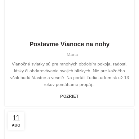
AKTUÁLNE POMÁHAME
Postavme Vianoce na nohy
Maria
Vianočné sviatky sú pre mnohých obdobím pokoja, radosti,
lásky či obdarovávania svojich blízkych. Nie pre každého
však budú šťastné a veselé. Na portáli ĽudiaĽuďom.sk už 13
rokov pomáhame prepáj...
POZRIEŤ
11
AUG