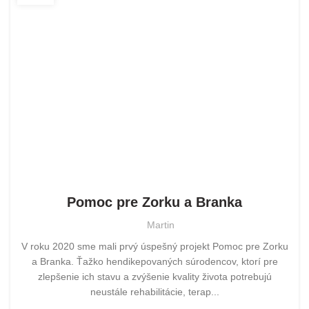
POMOHLI SME
Pomoc pre Zorku a Branka
Martin
V roku 2020 sme mali prvý úspešný projekt Pomoc pre Zorku
a Branka. Ťažko hendikepovaných súrodencov, ktorí pre
zlepšenie ich stavu a zvýšenie kvality života potrebujú
neustále rehabilitácie, terap...