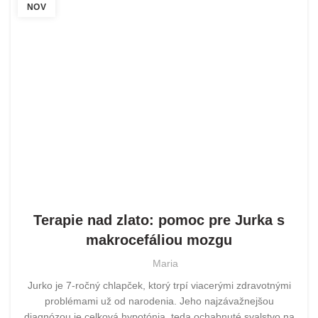
NOV
POMOHLI SME
Terapie nad zlato: pomoc pre Jurka s
makrocefáliou mozgu
Maria
Jurko je 7-ročný chlapček, ktorý trpí viacerými zdravotnými
problémami už od narodenia. Jeho najzávažnejšou
diagnózou je celková hypotónia, teda ochabnuté svalstvo na