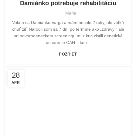
Damiánko potrebuje rehabilitáciu
Maria
Volám sa Damiánko Varga a mám necelé 2 roky, ale veľkú
chuť žiť. Narodil som sa 7 dní po termíne ako „zdravý,“ ale
pri novorodeneckom screeningu mi z krvi zistili genetické
ochorenie CAH – kon...
POZRIEŤ
28
APR