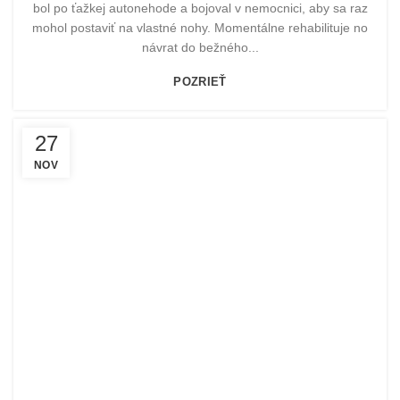
bol po ťažkej autonehode a bojoval v nemocnici, aby sa raz
mohol postaviť na vlastné nohy. Momentálne rehabilituje no
návrat do bežného...
POZRIEŤ
27
NOV
POMOHLI SME