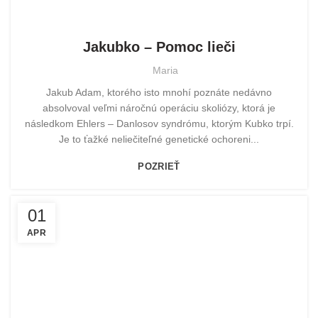
POMOHLI SME
Jakubko – Pomoc lieči
Maria
Jakub Adam, ktorého isto mnohí poznáte nedávno
absolvoval veľmi náročnú operáciu skoliózy, ktorá je
následkom Ehlers – Danlosov syndrómu, ktorým Kubko trpí.
Je to ťažké neliečiteľné genetické ochoreni...
POZRIEŤ
01
APR